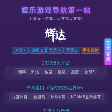
跳转到内容
金洋平台注册登录
首页
公司背景
新闻中心
技术支持
联系我们
自助服务