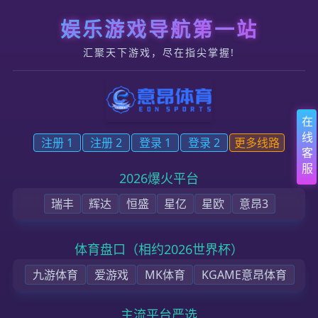
跳转到内容
意昂2注册登录地址
首页
公司背景
新闻中心
技术支持
联系我们
自助服务